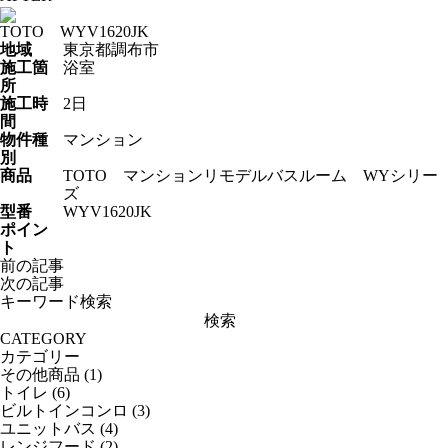
TOTO WYV1620JK
地域
東京都調布市
施工箇
浴室
所
施工時
2日
間
物件種
マンション
別
商品
TOTO マンションリモデルバスルーム WYシリー
ズ
型番
WYV1620JK
ポイン
ト
投
前の記事
稿
次の記事
ナ
キーワード検索
ビ
検
ゲ
索:
CATEGORY
ー
カテゴリー
シ
その他商品
(1)
ョ
トイレ
(6)
ン
ビルトインコンロ
(3)
ユニットバス
(4)
レンジフード
(2)