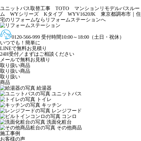
ユニットバス取替工事 TOTO マンションリモデルバスルー
ム WYシリーズ Kタイプ WYV1620JK 東京都調布市｜
住
宅のリフォームならリフォームステーションへ
0120-566-999
受付時間10:00～18:00（土日・祝休）
いつでも！簡単に
LINE
で
無料お見積り
24H受付／まずはご相談ください
メールで無料お見積り
取り扱い商品
取り扱い商品
取り扱い
商品
給湯器
ユニットバス
トイレ
キッチン
レンジフード
コンロ
洗面化粧台
その他商品
施工事例
お客様の声