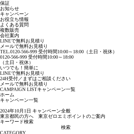
保証
お知らせ
キャンペーン
お役立ち情報
よくある質問
複数販売
会社案内
LINEで無料お見積り
メールで無料お見積り
TEL.0120-566-999
受付時間10:00～18:00（土日・祝休）
0120-566-999
受付時間10:00～18:00
（
土日・祝休）
いつでも！簡単に
LINE
で
無料お見積り
24H受付／
まずはご相談ください
メールで
無料お見積り
CAMPAIGN LIST
キャンペーン一覧
ホーム
キャンペーン一覧
2024年10月1日
キャンペーン全般
東京都民の方へ 東京ゼロエミポイントのご案内
キーワード検索
検
索:
CATEGORY