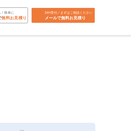
も！簡単に
24H受付／まずはご相談ください
で
無料お見積り
メールで無料お見積り
お役立ち情報
よくある質問
複数販売
会社案内