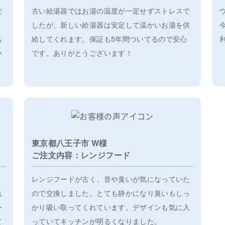
だ
古い給湯器ではお湯の温度が一定せずストレスで
したが、新しい給湯器は安定して温かいお湯を供
も
給してくれます。保証も5年間ついてるので安心
い
です。ありがとうございます！
東京都八王子市 W様
ご注文内容：レンジフード
。
レンジフードが古く、音や臭いが気になっていた
れ
ので交換しました。とても静かになり臭いもしっ
ー
かり吸い取ってくれています。デザインも気に入
て
っていてキッチンが明るくなりました。