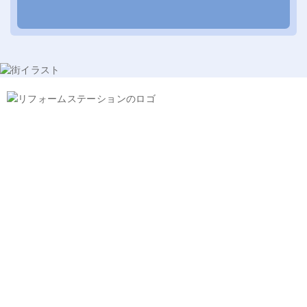
PAGE
0120-566-999
TOP
受付時間10:00～18:00（土日・祝休）
〒192-0906
東京都八王子市北野町538-2小俣ビル1F
取り扱い商品一覧
よくある質問
給湯器
法人向け複数購入
ユニットバス
会社案内
トイレ
会社概要
キッチン
アクセス