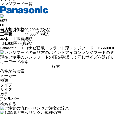
レンジフード一覧
60
%
OFF
当店割引価格
90,200
円(税込)
工事費
44,000
円(税込)
本体＋工事費総額
134,200
円～(税込)
Panasonic エコナビ搭載 フラット形レンジフード FY-600DE
レンジフードの選
現在ご使用のレンジフードの幅を確認して同じサイズを選びま
キーワード検索
条件から検索
メーカー
種類
タイプ
サイズ
カラー
シルバー
ご注文の流れ
お客様の声