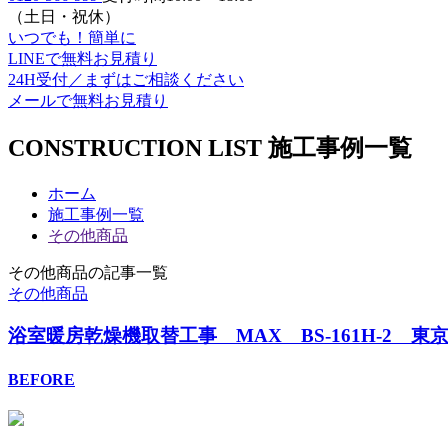
（
土日・祝休）
いつでも！簡単に
LINE
で
無料お見積り
24H受付／
まずはご相談ください
メールで
無料お見積り
CONSTRUCTION LIST
施工事例一覧
ホーム
施工事例一覧
その他商品
その他商品の記事一覧
その他商品
浴室暖房乾燥機取替工事 MAX BS-161H-2 東
BEFORE