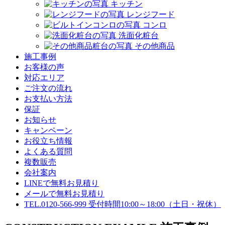
キッチン
レンジフード
コンロ
洗面化粧台
その他商品
施工事例
お客様の声
対応エリア
ご注文の流れ
お支払い方法
保証
お知らせ
キャンペーン
お役立ち情報
よくある質問
複数販売
会社案内
LINEで無料お見積り
メールで無料お見積り
TEL.0120-566-999
受付時間10:00～18:00（土日・祝休）