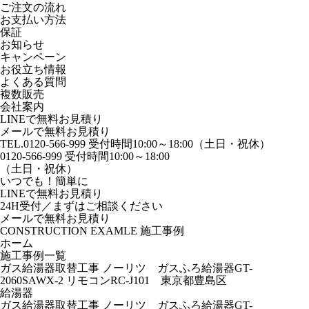
ご注文の流れ
お支払い方法
保証
お知らせ
キャンペーン
お役立ち情報
よくある質問
複数販売
会社案内
LINEで無料お見積り
メールで無料お見積り
TEL.0120-566-999
受付時間10:00～18:00（土日・祝休）
0120-566-999
受付時間10:00～18:00
（
土日・祝休）
いつでも！簡単に
LINE
で
無料お見積り
24H受付／
まずはご相談ください
メールで
無料お見積り
CONSTRUCTION EXAMLE
施工事例
ホーム
施工事例一覧
ガス給湯器取替工事 ノーリツ ガスふろ給湯器GT-
2060SAWX-2 リモコンRC-J101 東京都豊島区
給湯器
ガス給湯器取替工事 ノーリツ ガスふろ給湯器GT-