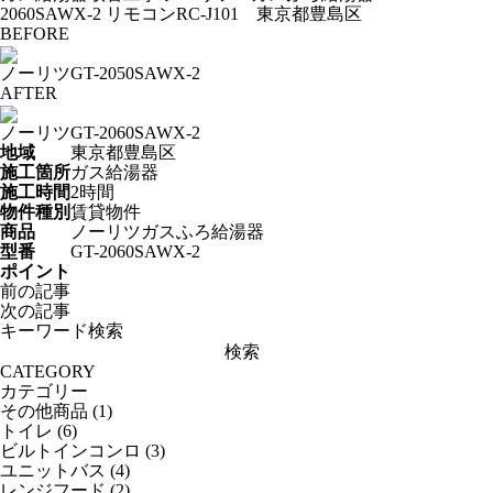
2060SAWX-2 リモコンRC-J101 東京都豊島区
BEFORE
ノーリツGT-2050SAWX-2
AFTER
ノーリツGT-2060SAWX-2
地域
東京都豊島区
施工箇所
ガス給湯器
施工時間
2時間
物件種別
賃貸物件
商品
ノーリツガスふろ給湯器
型番
GT-2060SAWX-2
ポイント
投
前の記事
稿
次の記事
ナ
キーワード検索
ビ
検
ゲ
索:
CATEGORY
ー
カテゴリー
シ
その他商品
(1)
ョ
トイレ
(6)
ン
ビルトインコンロ
(3)
ユニットバス
(4)
レンジフード
(2)